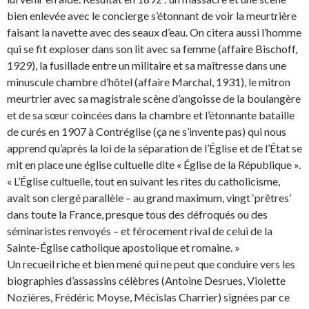
bien enlevée avec le concierge s’étonnant de voir la meurtrière
faisant la navette avec des seaux d’eau. On citera aussi l’homme
qui se fit exploser dans son lit avec sa femme (affaire Bischoff,
1929), la fusillade entre un militaire et sa maîtresse dans une
minuscule chambre d’hôtel (affaire Marchal, 1931), le mitron
meurtrier avec sa magistrale scène d’angoisse de la boulangère
et de sa sœur coincées dans la chambre et l’étonnante bataille
de curés en 1907 à Contréglise (ça ne s’invente pas) qui nous
apprend qu’après la loi de la séparation de l’Église et de l’État se
mit en place une église cultuelle dite « Église de la République ».
« L’Église cultuelle, tout en suivant les rites du catholicisme,
avait son clergé parallèle – au grand maximum, vingt ‘prêtres’
dans toute la France, presque tous des défroqués ou des
séminaristes renvoyés – et férocement rival de celui de la
Sainte-Église catholique apostolique et romaine. »
Un recueil riche et bien mené qui ne peut que conduire vers les
biographies d’assassins célèbres (Antoine Desrues, Violette
Nozières, Frédéric Moyse, Mécislas Charrier) signées par ce